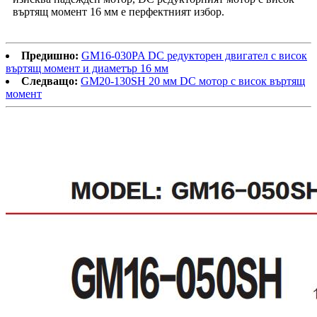
въртящ момент 16 мм е перфектният избор.
Предишно:
GM16-030PA DC редукторен двигател с висок
въртящ момент и диаметър 16 мм
Следващо:
GM20-130SH 20 мм DC мотор с висок въртящ
момент