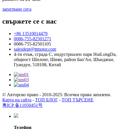
запитване сега
свържете се с нас
+86 13510014479
0086-755-82501271
0086-755-82501105
salesdept@ttmotor.com
4-ти етаж, сграда C, индустриален парк HuiLongDa,
общност Шилонг, Шиян, район Бао'Ан, Шънджън,
Гуандун, 518108, Китай
© Авторско право - 2010-2025: Всички права запазени.
Карта на сайта
-
ТОП БЛОГ
-
ТОП ТЪРСЕНЕ
粤ICP 备11050451号
Телефон