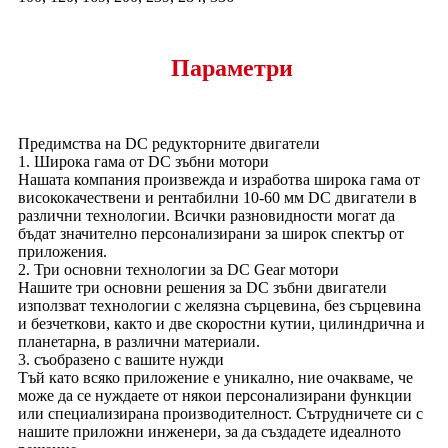
Параметри
Предимства на DC редукторните двигатели
1. Широка гама от DC зъбни мотори
Нашата компания произвежда и изработва широка гама от
висококачествени и рентабилни 10-60 мм DC двигатели в
различни технологии. Всички разновидности могат да
бъдат значително персонализирани за широк спектър от
приложения.
2. Три основни технологии за DC Gear мотори
Нашите три основни решения за DC зъбни двигатели
използват технологии с желязна сърцевина, без сърцевина
и безчеткови, както и две скоростни кутии, цилиндрична и
планетарна, в различни материали.
3. съобразено с вашите нужди
Тъй като всяко приложение е уникално, ние очакваме, че
може да се нуждаете от някои персонализирани функции
или специализирана производителност. Сътрудничете си с
нашите приложни инженери, за да създадете идеалното