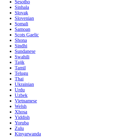
Sesotho
Sinhala
Slovak
Slovenian
Somali
Samoan
Scots Gaelic
Shona
Sindhi
Sundanese
Swahili
Tajik
Tamil
Telugu
Thai
Ukrainian
Urdu
Uzbek
Vietnamese
Welsh
Xhosa
Yiddish
Yoruba
Zulu
Kinyarwanda