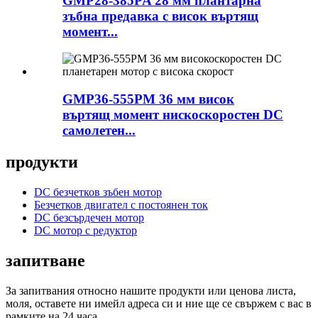
GMP28-385PA 28 мм плантарна
зъбна предавка с висок въртящ
момент...
GMP36-555PM 36 мм висок
въртящ момент нискоскоростен DC
самолетен...
продукти
DC безчетков зъбен мотор
Безчетков двигател с постоянен ток
DC безсърдечен мотор
DC мотор с редуктор
запитване
За запитвания относно нашите продукти или ценова листа,
моля, оставете ни имейл адреса си и ние ще се свържем с вас в
рамките на 24 часа.