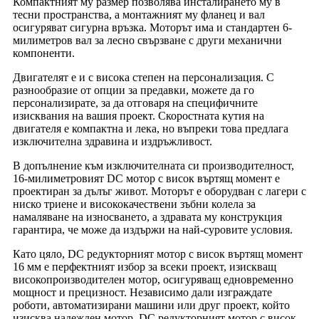
Компактният му размер позволява инсталирането му в
тесни пространства, а монтажният му фланец и вал
осигуряват сигурна връзка. Моторът има и стандартен 6-
милиметров вал за лесно свързване с други механични
компоненти.
Двигателят е и с висока степен на персонализация. С
разнообразие от опции за предавки, можете да го
персонализирате, за да отговаря на специфичните
изисквания на вашия проект. Скоростната кутия на
двигателя е компактна и лека, но въпреки това предлага
изключителна здравина и издръжливост.
В допълнение към изключителната си производителност,
16-милиметровият DC мотор с висок въртящ момент е
проектиран за дълъг живот. Моторът е оборудван с лагери с
ниско триене и висококачествени зъбни колела за
намаляване на износването, а здравата му конструкция
гарантира, че може да издържи на най-суровите условия.
Като цяло, DC редукторният мотор с висок въртящ момент
16 мм е перфектният избор за всеки проект, изискващ
високопроизводителен мотор, осигуряващ едновременно
мощност и прецизност. Независимо дали изграждате
роботи, автоматизирани машини или друг проект, който
изисква надежден мотор, DC редукторният мотор с висок