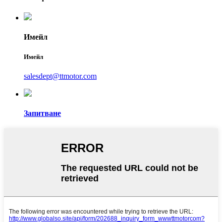
Имейл
Имейл
salesdept@ttmotor.com
Запитване