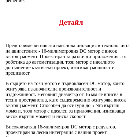
решение.
Детайл
Представяме ви нашата най-нова иновация в технологията
на двигателите - 16-милиметровия DC мотор с висок
въртящ момент. Проектиран за различни приложения - от
роботика до автоматизация, този мотор е идеалното
допълнение към всеки проект, изискващ мощност и
прецизност.
В сърцето на този мотор е първокласен DC мотор, който
осигурява изключителна производителност и
издръжливост. Неговият диаметър от 16 мм се вписва в
тесни пространства, като същевременно осигурява висок
въртящ момент. Способен да осигури до 5 Nm въртящ
момент, този мотор е идеален за приложения, изискващи
висок въртящ момент и ниска скорост.
Високовъртящ 16-милиметров DC мотор с редуктор,
проектиран за лесна интеграция с вашия проект.