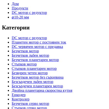
Дом
Продукти
DC мотор с редуктор
⌀10-20 мм
Категории
DC мотор с редуктор
Планетен мотор с постоянен ток
DC червячен мотор с предавка
Безчетков мотор
Безчетков зъбен мотор
Безчетков планетарен мотор
Стъпков мотор
Стъпков планетарен мотор
Безядрен четен мотор
Безчетков мотор без сърцевина
Безсърдечен зъбен мотор
Безсърдечен планетарен мотор
Двойна планетарна скоростна кутия
Енкодер
Контролер
Безчетков серво мотор
Стъпков серво мотор