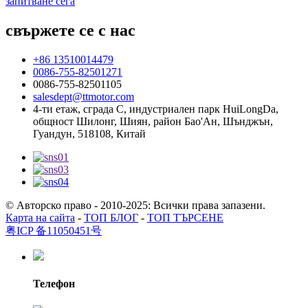
запитване сега
свържете се с нас
+86 13510014479
0086-755-82501271
0086-755-82501105
salesdept@ttmotor.com
4-ти етаж, сграда C, индустриален парк HuiLongDa,
общност Шилонг, Шиян, район Бао'Ан, Шънджън,
Гуандун, 518108, Китай
© Авторско право - 2010-2025: Всички права запазени.
Карта на сайта
-
ТОП БЛОГ
-
ТОП ТЪРСЕНЕ
粤ICP 备11050451号
Телефон