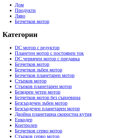
Дом
Продукти
Ляво
Безчетков мотор
Категории
DC мотор с редуктор
Планетен мотор с постоянен ток
DC червячен мотор с предавка
Безчетков мотор
Безчетков зъбен мотор
Безчетков планетарен мотор
Стъпков мотор
Стъпков планетарен мотор
Безядрен четен мотор
Безчетков мотор без сърцевина
Безсърдечен зъбен мотор
Безсърдечен планетарен мотор
Двойна планетарна скоростна кутия
Енкодер
Контролер
Безчетков серво мотор
Стъпков серво мотор