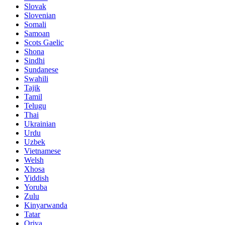
Slovak
Slovenian
Somali
Samoan
Scots Gaelic
Shona
Sindhi
Sundanese
Swahili
Tajik
Tamil
Telugu
Thai
Ukrainian
Urdu
Uzbek
Vietnamese
Welsh
Xhosa
Yiddish
Yoruba
Zulu
Kinyarwanda
Tatar
Oriya