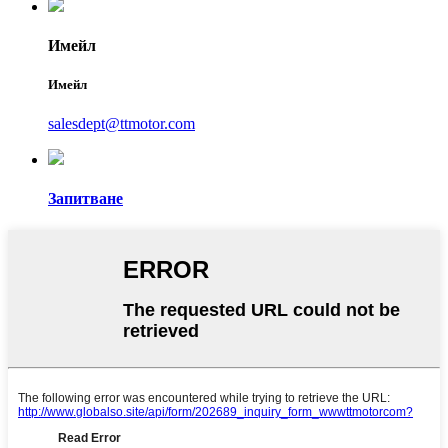
Имейл
Имейл
salesdept@ttmotor.com
Запитване