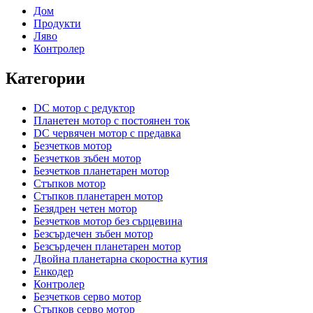
Дом
Продукти
Ляво
Контролер
Категории
DC мотор с редуктор
Планетен мотор с постоянен ток
DC червячен мотор с предавка
Безчетков мотор
Безчетков зъбен мотор
Безчетков планетарен мотор
Стъпков мотор
Стъпков планетарен мотор
Безядрен четен мотор
Безчетков мотор без сърцевина
Безсърдечен зъбен мотор
Безсърдечен планетарен мотор
Двойна планетарна скоростна кутия
Енкодер
Контролер
Безчетков серво мотор
Стъпков серво мотор