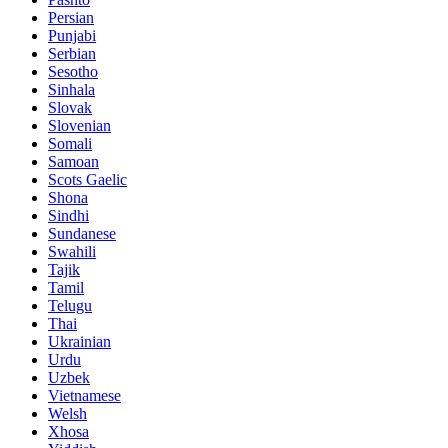
Persian
Punjabi
Serbian
Sesotho
Sinhala
Slovak
Slovenian
Somali
Samoan
Scots Gaelic
Shona
Sindhi
Sundanese
Swahili
Tajik
Tamil
Telugu
Thai
Ukrainian
Urdu
Uzbek
Vietnamese
Welsh
Xhosa