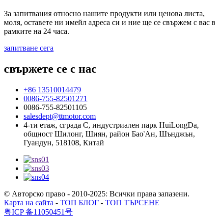
За запитвания относно нашите продукти или ценова листа,
моля, оставете ни имейл адреса си и ние ще се свържем с вас в
рамките на 24 часа.
запитване сега
свържете се с нас
+86 13510014479
0086-755-82501271
0086-755-82501105
salesdept@ttmotor.com
4-ти етаж, сграда C, индустриален парк HuiLongDa,
общност Шилонг, Шиян, район Бао'Ан, Шънджън,
Гуандун, 518108, Китай
© Авторско право - 2010-2025: Всички права запазени.
Карта на сайта
-
ТОП БЛОГ
-
ТОП ТЪРСЕНЕ
粤ICP 备11050451号