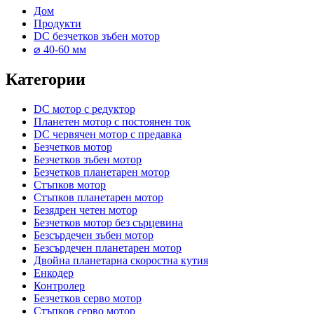
Дом
Продукти
DC безчетков зъбен мотор
⌀ 40-60 мм
Категории
DC мотор с редуктор
Планетен мотор с постоянен ток
DC червячен мотор с предавка
Безчетков мотор
Безчетков зъбен мотор
Безчетков планетарен мотор
Стъпков мотор
Стъпков планетарен мотор
Безядрен четен мотор
Безчетков мотор без сърцевина
Безсърдечен зъбен мотор
Безсърдечен планетарен мотор
Двойна планетарна скоростна кутия
Енкодер
Контролер
Безчетков серво мотор
Стъпков серво мотор