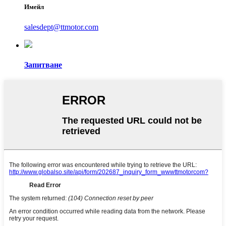
Имейл
salesdept@ttmotor.com
Запитване