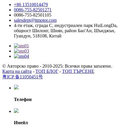
+86 13510014479
0086-755-82501271
0086-755-82501105
salesdept@ttmotor.com
4-ти етаж, сграда C, индустриален парк HuiLongDa,
общност Шилонг, Шиян, район Бао'Ан, Шънджън,
Гуандун, 518108, Китай
© Авторско право - 2010-2025: Всички права запазени.
Карта на сайта
-
ТОП БЛОГ
-
ТОП ТЪРСЕНЕ
粤ICP 备11050451号
Телефон
Имейл