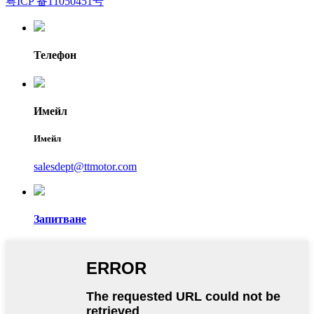
粤ICP 备11050451号
Телефон
Имейл
Имейл
salesdept@ttmotor.com
Запитване