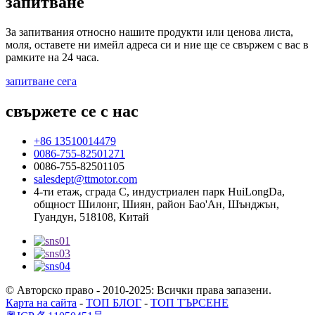
запитване
За запитвания относно нашите продукти или ценова листа,
моля, оставете ни имейл адреса си и ние ще се свържем с вас в
рамките на 24 часа.
запитване сега
свържете се с нас
+86 13510014479
0086-755-82501271
0086-755-82501105
salesdept@ttmotor.com
4-ти етаж, сграда C, индустриален парк HuiLongDa,
общност Шилонг, Шиян, район Бао'Ан, Шънджън,
Гуандун, 518108, Китай
© Авторско право - 2010-2025: Всички права запазени.
Карта на сайта
-
ТОП БЛОГ
-
ТОП ТЪРСЕНЕ