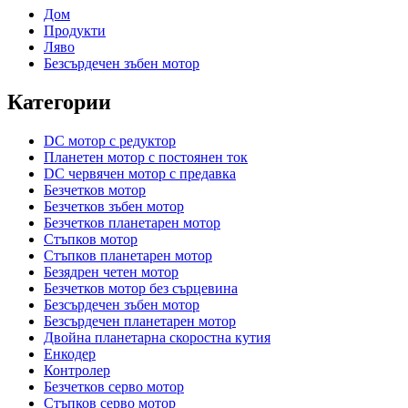
Дом
Продукти
Ляво
Безсърдечен зъбен мотор
Категории
DC мотор с редуктор
Планетен мотор с постоянен ток
DC червячен мотор с предавка
Безчетков мотор
Безчетков зъбен мотор
Безчетков планетарен мотор
Стъпков мотор
Стъпков планетарен мотор
Безядрен четен мотор
Безчетков мотор без сърцевина
Безсърдечен зъбен мотор
Безсърдечен планетарен мотор
Двойна планетарна скоростна кутия
Енкодер
Контролер
Безчетков серво мотор
Стъпков серво мотор