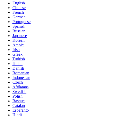
English
Chinese
French
German
Portuguese
Spanish
Russian
Japanese
Korean
Arabic
Irish
Greek
Turkish
Italian
Danish
Romanian
Indonesian
Czech
Afrikaans
Swedish
Polish
Basque
Catalan
Esperanto
Hindi