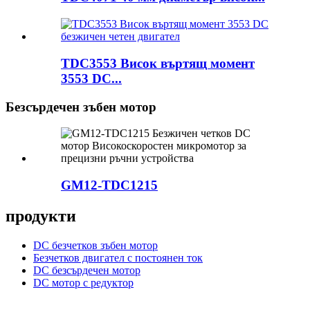
TDC3553 Висок въртящ момент
3553 DC...
Безсърдечен зъбен мотор
GM12-TDC1215
продукти
DC безчетков зъбен мотор
Безчетков двигател с постоянен ток
DC безсърдечен мотор
DC мотор с редуктор