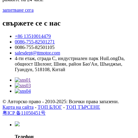
запитване сега
свържете се с нас
+86 13510014479
0086-755-82501271
0086-755-82501105
salesdept@ttmotor.com
4-ти етаж, сграда C, индустриален парк HuiLongDa,
общност Шилонг, Шиян, район Бао'Ан, Шънджън,
Гуандун, 518108, Китай
© Авторско право - 2010-2025: Всички права запазени.
Карта на сайта
-
ТОП БЛОГ
-
ТОП ТЪРСЕНЕ
粤ICP 备11050451号
Телефон