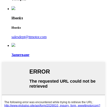
Имейл
Имейл
salesdept@ttmotor.com
Запитване