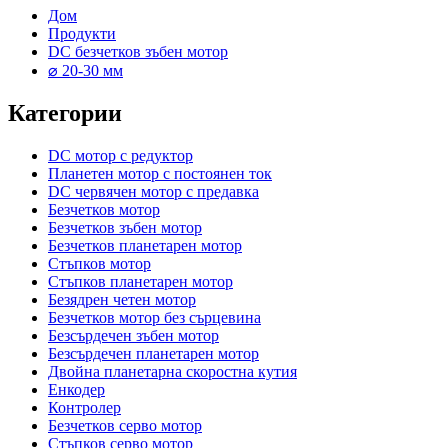
Дом
Продукти
DC безчетков зъбен мотор
⌀ 20-30 мм
Категории
DC мотор с редуктор
Планетен мотор с постоянен ток
DC червячен мотор с предавка
Безчетков мотор
Безчетков зъбен мотор
Безчетков планетарен мотор
Стъпков мотор
Стъпков планетарен мотор
Безядрен четен мотор
Безчетков мотор без сърцевина
Безсърдечен зъбен мотор
Безсърдечен планетарен мотор
Двойна планетарна скоростна кутия
Енкодер
Контролер
Безчетков серво мотор
Стъпков серво мотор