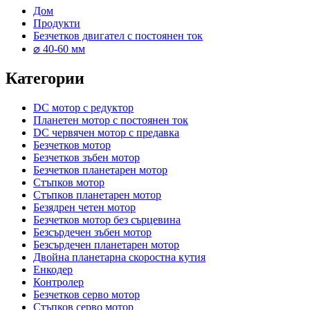
Дом
Продукти
Безчетков двигател с постоянен ток
⌀ 40-60 мм
Категории
DC мотор с редуктор
Планетен мотор с постоянен ток
DC червячен мотор с предавка
Безчетков мотор
Безчетков зъбен мотор
Безчетков планетарен мотор
Стъпков мотор
Стъпков планетарен мотор
Безядрен четен мотор
Безчетков мотор без сърцевина
Безсърдечен зъбен мотор
Безсърдечен планетарен мотор
Двойна планетарна скоростна кутия
Енкодер
Контролер
Безчетков серво мотор
Стъпков серво мотор