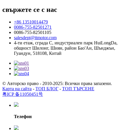
свържете се с нас
+86 13510014479
0086-755-82501271
0086-755-82501105
salesdept@ttmotor.com
4-ти етаж, сграда C, индустриален парк HuiLongDa,
общност Шилонг, Шиян, район Бао'Ан, Шънджън,
Гуандун, 518108, Китай
© Авторско право - 2010-2025: Всички права запазени.
Карта на сайта
-
ТОП БЛОГ
-
ТОП ТЪРСЕНЕ
粤ICP 备11050451号
Телефон