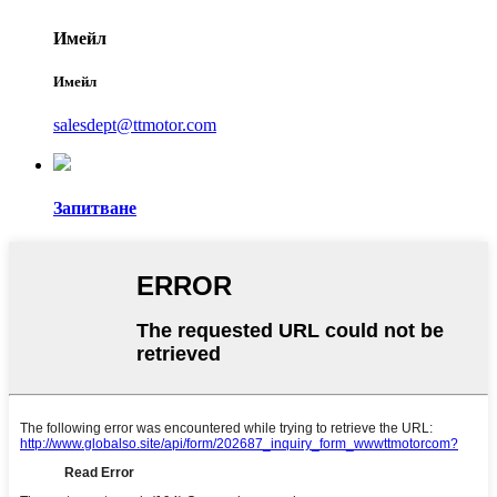
Имейл
Имейл
salesdept@ttmotor.com
Запитване