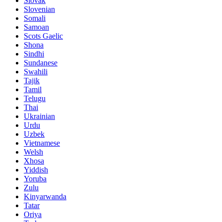
Slovak
Slovenian
Somali
Samoan
Scots Gaelic
Shona
Sindhi
Sundanese
Swahili
Tajik
Tamil
Telugu
Thai
Ukrainian
Urdu
Uzbek
Vietnamese
Welsh
Xhosa
Yiddish
Yoruba
Zulu
Kinyarwanda
Tatar
Oriya