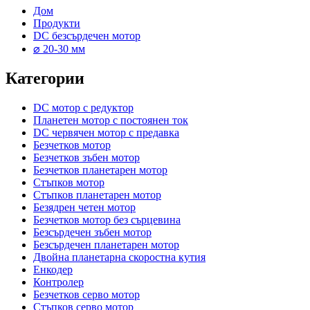
Дом
Продукти
DC безсърдечен мотор
⌀ 20-30 мм
Категории
DC мотор с редуктор
Планетен мотор с постоянен ток
DC червячен мотор с предавка
Безчетков мотор
Безчетков зъбен мотор
Безчетков планетарен мотор
Стъпков мотор
Стъпков планетарен мотор
Безядрен четен мотор
Безчетков мотор без сърцевина
Безсърдечен зъбен мотор
Безсърдечен планетарен мотор
Двойна планетарна скоростна кутия
Енкодер
Контролер
Безчетков серво мотор
Стъпков серво мотор