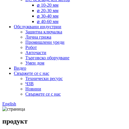
⌀ 10-20 мм
⌀ 20-30 мм
⌀ 30-40 мм
⌀ 40-60 мм
Обслужвани индустрии
Защитна ключалка
Лична грижа
Промишлени уреди
Робот
Авточасти
Търговско оборудване
Умен дом
Видео
Свържете се с нас
Технически ресурс
ЧЗВ
Новини
Свържете се с нас
English
продукт